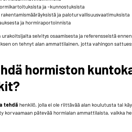
rmikartoituksista ja -kunnostuksista
 rakentamismääräyksistä ja paloturvallisuusvaatimuksista
uksesta ja hormiraportoinnista
urakoitsijalta selvitys osaamisesta ja referensseistä ennen
tuksen on tehnyt alan ammattilainen, jotta vahingon sattue
ehdä hormiston kuntokar
kit?
aa tehdä
henkilö, jolla ei ole riittävää alan koulutusta tai
ysty korvaamaan pätevää hormialan ammattilaista, vaikka he