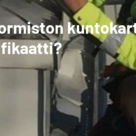
ormiston kuntokar
fikaatti?