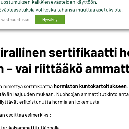
suostumuksen kaikkien evästeiden käyttöön.
Evästeasetuksia voi koska tahansa muuttaa asetuksista.
perusnuohoukseen, mutta laajempaan ilmanvaihtohormien ka
stunut hormialan ammattilainen, jolla on kokemusta videok
Evästeasetukset
Hyväksy
rallinen sertifikaatti 
 – vai riittääkö ammatt
ä nimettyä sertifikaattia
hormiston kuntokartoitukseen
.
ehtävän laajuuden mukaan. Nuohoojan ammattitutkinto anta
lyttävät erikoistunutta hormialan kokemusta.
an osoittaa esimerkiksi:
i erikoisammattitutkinnolla