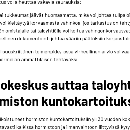
us voi aiheuttaa vakavia seurauksia:
tai tukkeumat jäävät huomaamatta, mikä voi johtaa tulipalo
voi kieltäytyä korvaamasta vahinkoa, jos tarkastus on teht
ön omistajalle tai taloyhtiölle voi koitua vahingonkorvausv
ellinen dokumentointi johtaa vääriin päätöksiin korjaustoi
suuskriittinen toimenpide, jossa virheellinen arvio voi vaa
hormialan ammattilaisen tehtäväksi.
okeskus auttaa taloyhti
rmiston kuntokartoitu
oistuneet hormiston kuntokartoituksiin yli 30 vuoden kok
ttavasti kaikissa hormistoon ja ilmanvaihtoon liittyvissä kys