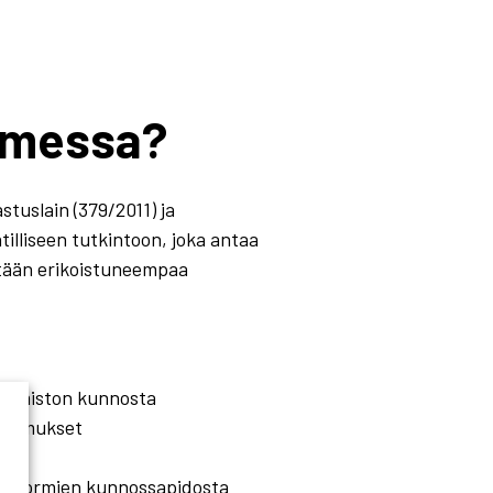
n
uomessa?
tuslain (379/2011) ja
lliseen tutkintoon, joka antaa
etään erikoistuneempaa
hormiston kunnosta
aatimukset
a
 ja hormien kunnossapidosta