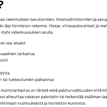
?
taa rakennuksen savuhormien, ilmanvaihtohormien ja savupi
n läpi hormiston rakenne, tiiveys, virtausolosuhteet ja mah
in myös videokuvauksen avulla.
avat osa-alueet:
suaalinen tarkastus
inti
adinta
en tai tukkeutumien paikannus
ton kuntotarkastus on tärkeä sekä paloturvallisuuden että ki
oi aiheuttaa vakavan paloriskin tai heikentää sisäilman la
olehtimaan nuohouksesta ja hormiston kunnosta.