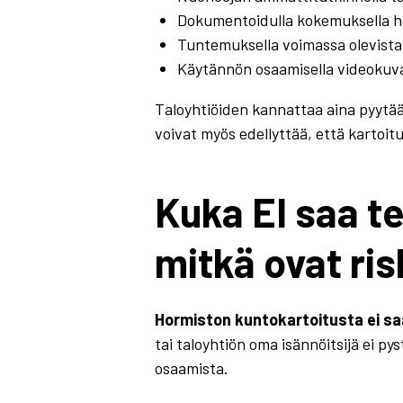
Dokumentoidulla kokemuksella ho
Tuntemuksella voimassa olevista
Käytännön osaamisella videokuva
Taloyhtiöiden kannattaa aina pyytää 
voivat myös edellyttää, että kartoi
Kuka EI saa t
mitkä ovat ris
Hormiston kuntokartoitusta ei s
tai taloyhtiön oma isännöitsijä ei p
osaamista.