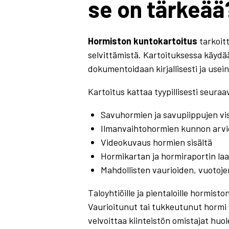
se on tärkeää
Hormiston kuntokartoitus
tarkoit
selvittämistä. Kartoituksessa käydää
dokumentoidaan kirjallisesti ja use
Kartoitus kattaa tyypillisesti seura
Savuhormien ja savupiippujen vi
Ilmanvaihtohormien kunnon arvio
Videokuvaus hormien sisältä
Hormikartan ja hormiraportin la
Mahdollisten vaurioiden, vuotoj
Taloyhtiöille ja pientaloille hormis
Vaurioitunut tai tukkeutunut hormi v
velvoittaa kiinteistön omistajat hu