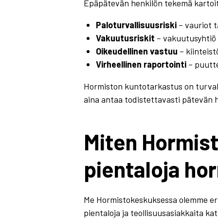
Epäpätevän henkilön tekemä kartoit
Paloturvallisuusriski
– vauriot 
Vakuutusriskit
– vakuutusyhtiö 
Oikeudellinen vastuu
– kiinteist
Virheellinen raportointi
– puutte
Hormiston kuntotarkastus on turvalli
aina antaa todistettavasti pätevän 
Miten Hormist
pientaloja ho
Me Hormistokeskuksessa olemme erik
pientaloja ja teollisuusasiakkaita ka