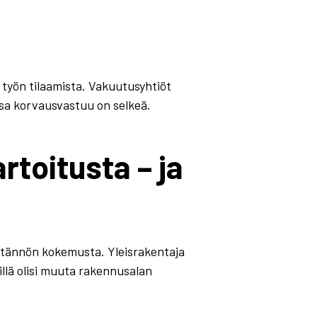
 työn tilaamista. Vakuutusyhtiöt
ssa korvausvastuu on selkeä.
toitusta – ja
 käytännön kokemusta. Yleisrakentaja
illä olisi muuta rakennusalan