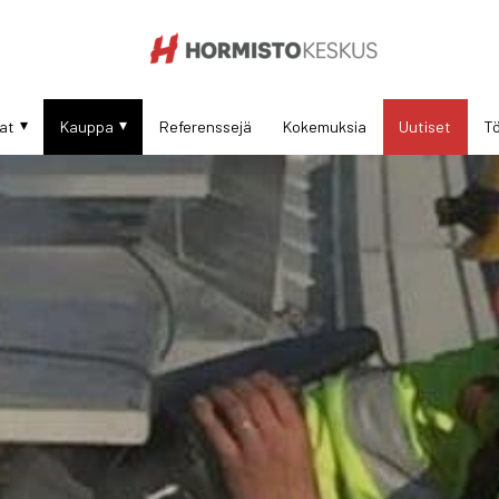
at
Kauppa
Referenssejä
Kokemuksia
Uutiset
Tö