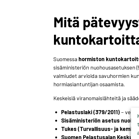
Mitä pätevyy
kuntokartoitt
Suomessa
hormiston kuntokartoi
sisäministeriön nuohousasetuksen (
valmiudet arvioida savuhormien kun
hormiasiantuntijan osaamista.
Keskeisiä viranomaislähteitä ja sääd
Pelastuslaki (379/2011)
– velvo
Sisäministeriön asetus nuoho
Tukes (Turvallisuus- ja kemikaa
Suomen Pelastusalan Keskusjä