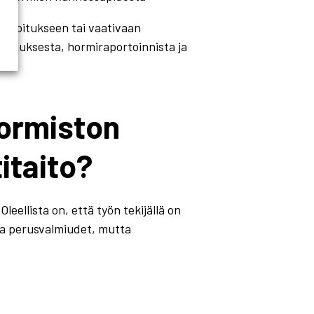
rtoitukseen tai vaativaan
uvauksesta, hormiraportoinnista ja
hormiston
itaito?
 Oleellista on, että työn tekijällä on
a perusvalmiudet, mutta