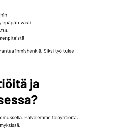
ihin
y epäpätevästi
astuu
menpiteistä
rantaa ihmishenkiä. Siksi työ tulee
öitä ja
ksessa?
emuksella. Palvelemme taloyhtiöitä,
ymyksissä.