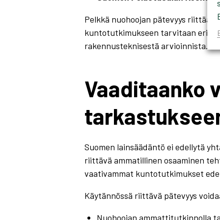
Pelkkä nuohoojan pätevyys riittää 
kuntotutkimukseen tarvitaan erikoi
rakennusteknisestä arvioinnista.
Vaaditaanko vi
tarkastukseen
Suomen lainsäädäntö ei edellytä yht
riittävä ammatillinen osaaminen t
vaativammat kuntotutkimukset edel
Käytännössä riittävä pätevyys voida
Nuohoojan ammattitutkinnolla ta