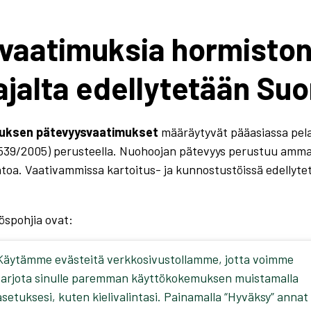
svaatimuksia hormisto
ajalta edellytetään S
tuksen pätevyysvaatimukset
määräytyvät pääasiassa pelas
539/2005) perusteella. Nuohoojan pätevyys perustuu ammati
toa. Vaativammissa kartoitus- ja kunnostustöissä edellyt
öspohjia ovat:
ittaa kiinteistön omistajan huolehtimaan nuohouksesta ja 
Käytämme evästeitä verkkosivustollamme, jotta voimme
uksesta (539/2005)
– määrittelee nuohoojan kelpoisuusv
tarjota sinulle paremman käyttökokemuksen muistamalla
livirasto)
– valvoo paloturvallisuuteen liittyviä vaatimuksi
asetuksesi, kuten kielivalintasi. Painamalla “Hyväksy” annat
rjestö (SPEK)
– tuottaa ohjeistusta paloturvallisuudesta