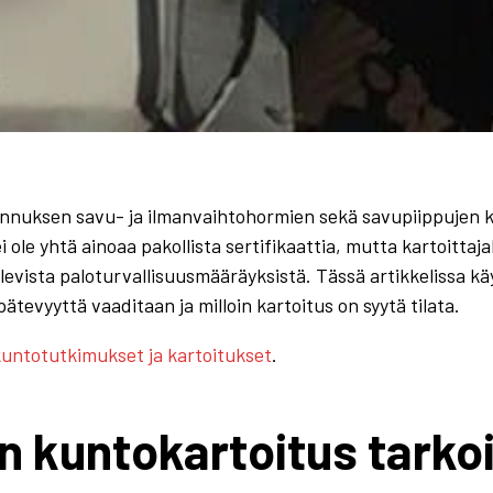
nnuksen savu- ja ilmanvaihtohormien sekä savupiippujen 
ole yhtä ainoaa pakollista sertifikaattia, mutta kartoittaja
evista paloturvallisuusmääräyksistä. Tässä artikkelissa k
tevyyttä vaaditaan ja milloin kartoitus on syytä tilata.
untotutkimukset ja kartoitukset
.
n kuntokartoitus tarkoi