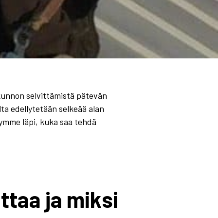
kunnon selvittämistä pätevän
lta edellytetään selkeää alan
äymme läpi, kuka saa tehdä
ttaa ja miksi