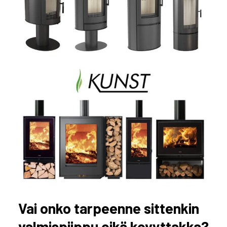
Vai onko tarpeenne sittenkin
valmispiippu eikä kevyttakka?