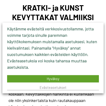
KRATKI- ja KUNST
KEVYTTAKAT VALMIIKSI
ASENNETTUINA
Käytämme evästeitä verkkosivustollamme, jotta
voimme tarjota sinulle paremman
Lämpimät sydämet ja sisätilat tekevät lämpimän
käyttökokemuksen muistamalla asetuksesi, kuten
kodin samalla kun elävä tuli luo tunnelmaa. Nyt
kielivalintasi. Painamalla “Hyväksy” annat
takan hankkiminen on helpompaa kuin koskaan.
suostumuksen kaikkien evästeiden käyttöön.
Evästeasetuksia voi koska tahansa muuttaa
Nyt saat meiltä myös korkealaatuiset Kratki- ja
asetuksista.
Kunst -kevyttakat valmiiksi asennettuna. Saat
kaiken yhdessä paketissa, takan, hormin ja
Hyväksy
asennuksen. Takan tuoman lämmön ja
tunnelman hankkiminen on helpompaa kuin
Evästeasetukset
koskaan. Kevyttakkojen hankinta ei kuitenkaan
ole niin yksinkertaista kuin rautakauppaan