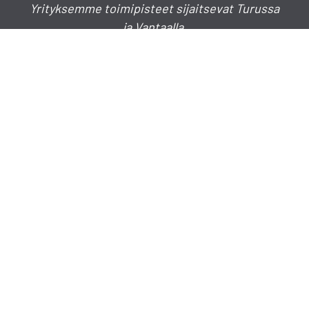
Yrityksemme toimipisteet sijaitsevat Turussa
ja Vantaalla.
Puhelinkeskus
020 730 4030
info(a)hormistokeskus.fi
myynti(a)hormistokeskus.fi
TURKU
Lakimiehenkatu 7 B 3, 20780 Kaarina
VANTAA
Vantaanpuistontie 31, 01730 VANTAA