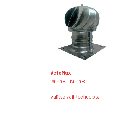
VetoMax
Hintaluokka:
160,00
€
–
170,00
€
160,00 €
Tällä
-
Valitse vaihtoehdoista
tuotteella
170,00 €
on
useampi
muunnelma.
Voit