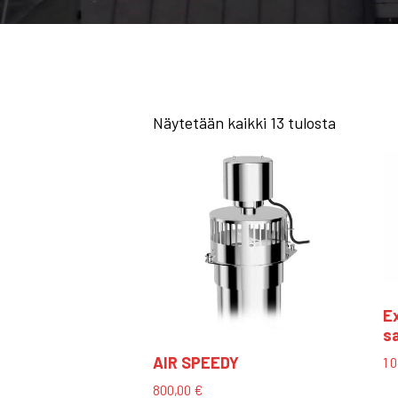
Näytetään kaikki 13 tulosta
Ex
s
AIR SPEEDY
1 
800,00
€