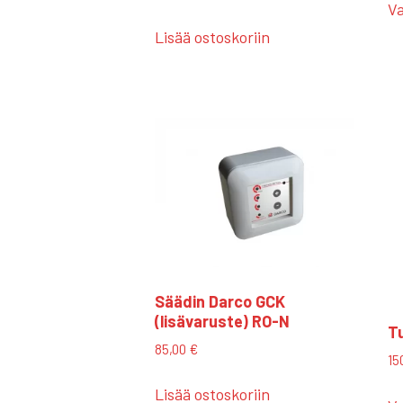
Va
Lisää ostoskoriin
Säädin Darco GCK
(lisävaruste) RO-N
Tu
85,00
€
15
Lisää ostoskoriin