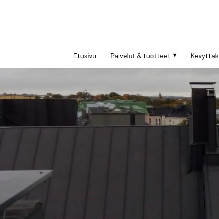
Etusivu
Palvelut & tuotteet
Kevyttak