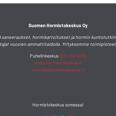
Suomen Hormistokeskus Oy
 saneeraukset, hormikartoitukset ja hormin kuntotutkim
jat vuosien ammattitaidolla. Yrityksemme toimipisteet s
Puhelinkeskus
020 730 4030
info(a)hormistokeskus.fi
myynti(a)hormistokeskus.fi
Hormistokeskus somessa!