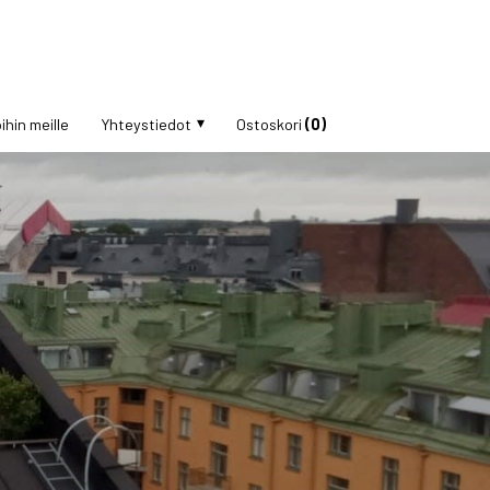
ihin meille
Yhteystiedot
Ostoskori
(0)