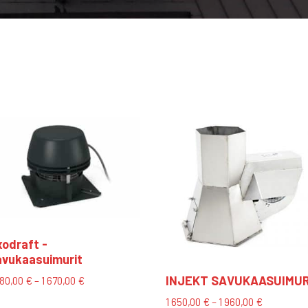
odraft -
avukaasuimurit
INJEKT SAVUKAASUIMUR
Hintaluokka:
080,00
€
–
1 670,00
€
1
Tällä
Hintaluok
1 650,00
€
–
1 960,00
€