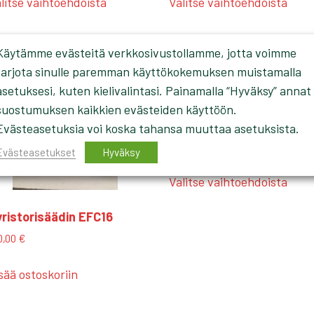
litse vaihtoehdoista
Valitse vaihtoehdoista
tuotteella
tuott
195,00 €
320,00 €
on
on
useampi
usea
Käytämme evästeitä verkkosivustollamme, jotta voimme
muunnelma.
muun
tarjota sinulle paremman käyttökokemuksen muistamalla
Voit
Voit
asetuksesi, kuten kielivalintasi. Painamalla “Hyväksy” annat
tehdä
tehd
Vedonrajoitin KW 012 / 01
suostumuksen kaikkien evästeiden käyttöön.
valinnat
valin
RaRo
Evästeasetuksia voi koska tahansa muuttaa asetuksista.
tuotteen
tuot
Hintaluokka:
173,00
€
–
235,00
€
Evästeasetukset
Hyväksy
sivulla.
sivul
173,00 €
Tällä
-
Valitse vaihtoehdoista
tuott
235,00 €
on
ristorisäädin EFC16
usea
0,00
€
muun
Voit
sää ostoskoriin
tehd
valin