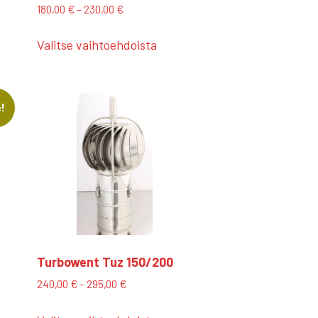
Hintaluokka:
180,00
€
–
230,00
€
180,00 €
Tällä
eella
-
Valitse vaihtoehdoista
tuotteella
230,00 €
on
mpi
useampi
nelma.
muunnelma.
e!
Voit
ä
tehdä
nat
valinnat
teen
tuotteen
la.
sivulla.
Turbowent Tuz 150/200
Hintaluokka:
240,00
€
–
295,00
€
240,00 €
Tällä
-