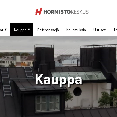
at
Kauppa
Referenssejä
Kokemuksia
Uutiset
Tö
Kauppa