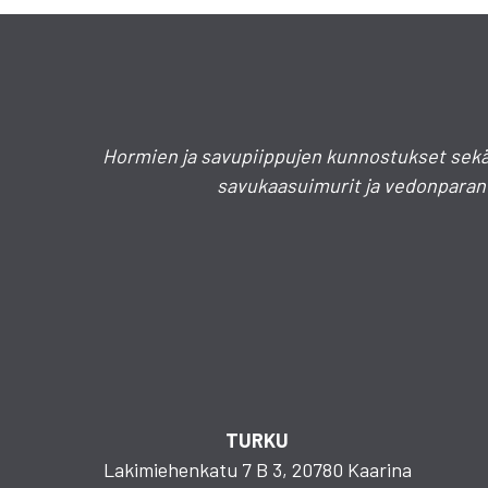
tehdä
valinnat
tuotteen
sivulla.
Hormien ja savupiippujen kunnostukset sekä
savukaasuimurit ja vedonparanta
TURKU
Lakimiehenkatu 7 B 3, 20780 Kaarina