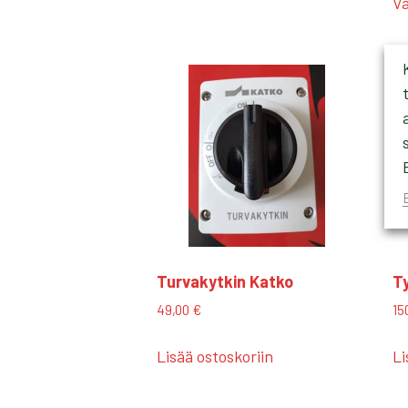
Va
Turvakytkin Katko
Ty
49,00
€
15
Lisää ostoskoriin
Li