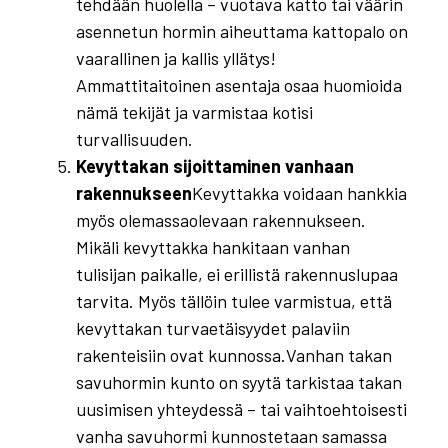
tehdään huolella – vuotava katto tai väärin
asennetun hormin aiheuttama kattopalo on
vaarallinen ja kallis yllätys!
Ammattitaitoinen asentaja osaa huomioida
nämä tekijät ja varmistaa kotisi
turvallisuuden.
Kevyttakan sijoittaminen vanhaan
rakennukseen
Kevyttakka voidaan hankkia
myös olemassaolevaan rakennukseen.
Mikäli kevyttakka hankitaan vanhan
tulisijan paikalle, ei erillistä rakennuslupaa
tarvita. Myös tällöin tulee varmistua, että
kevyttakan turvaetäisyydet palaviin
rakenteisiin ovat kunnossa.Vanhan takan
savuhormin kunto on syytä tarkistaa takan
uusimisen yhteydessä – tai vaihtoehtoisesti
vanha savuhormi kunnostetaan samassa