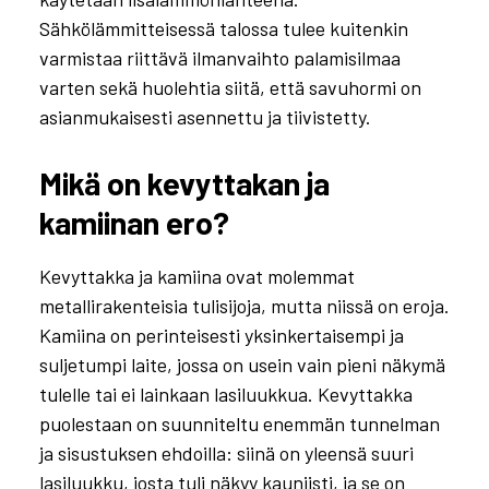
Sähkölämmitteisessä talossa tulee kuitenkin
varmistaa riittävä ilmanvaihto palamisilmaa
varten sekä huolehtia siitä, että savuhormi on
asianmukaisesti asennettu ja tiivistetty.
Mikä on kevyttakan ja
kamiinan ero?
Kevyttakka ja kamiina ovat molemmat
metallirakenteisia tulisijoja, mutta niissä on eroja.
Kamiina on perinteisesti yksinkertaisempi ja
suljetumpi laite, jossa on usein vain pieni näkymä
tulelle tai ei lainkaan lasiluukkua. Kevyttakka
puolestaan on suunniteltu enemmän tunnelman
ja sisustuksen ehdoilla: siinä on yleensä suuri
lasiluukku, josta tuli näkyy kauniisti, ja se on