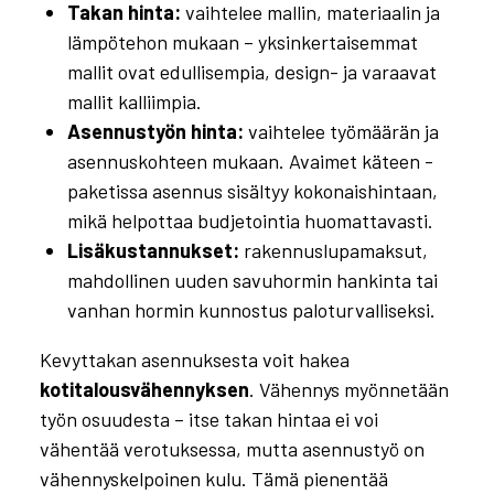
Takan hinta:
vaihtelee mallin, materiaalin ja
lämpötehon mukaan – yksinkertaisemmat
mallit ovat edullisempia, design- ja varaavat
mallit kalliimpia.
Asennustyön hinta:
vaihtelee työmäärän ja
asennuskohteen mukaan. Avaimet käteen -
paketissa asennus sisältyy kokonaishintaan,
mikä helpottaa budjetointia huomattavasti.
Lisäkustannukset:
rakennuslupamaksut,
mahdollinen uuden savuhormin hankinta tai
vanhan hormin kunnostus paloturvalliseksi.
Kevyttakan asennuksesta voit hakea
kotitalousvähennyksen
. Vähennys myönnetään
työn osuudesta – itse takan hintaa ei voi
vähentää verotuksessa, mutta asennustyö on
vähennyskelpoinen kulu. Tämä pienentää