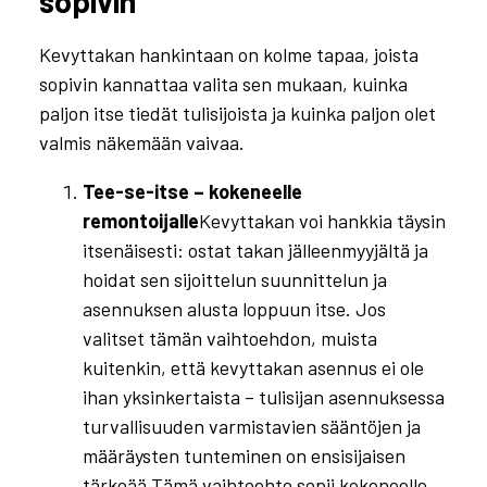
sopivin
Kevyttakan hankintaan on kolme tapaa, joista
sopivin kannattaa valita sen mukaan, kuinka
paljon itse tiedät tulisijoista ja kuinka paljon olet
valmis näkemään vaivaa.
Tee-se-itse – kokeneelle
remontoijalle
Kevyttakan voi hankkia täysin
itsenäisesti: ostat takan jälleenmyyjältä ja
hoidat sen sijoittelun suunnittelun ja
asennuksen alusta loppuun itse. Jos
valitset tämän vaihtoehdon, muista
kuitenkin, että kevyttakan asennus ei ole
ihan yksinkertaista – tulisijan asennuksessa
turvallisuuden varmistavien sääntöjen ja
määräysten tunteminen on ensisijaisen
tärkeää.Tämä vaihtoehto sopii kokeneelle