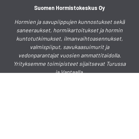
Suomen Hormistokeskus Oy
Hormien ja savupiippujen kunnostukset sekä
saneeraukset, hormikartoitukset ja hormin
kuntotutkimukset, ilmanvaihtoasennukset,
valmispiiput, savukaasuimurit ja
vedonparantajat vuosien ammattitaidolla.
Yrityksemme toimipisteet sijaitsevat Turussa
ja Vantaalla.
Puhelinkeskus
020 730 4030
info(a)hormistokeskus.fi
myynti(a)hormistokeskus.fi
TURKU
Lakimiehenkatu 7 B 3, 20780 Kaarina