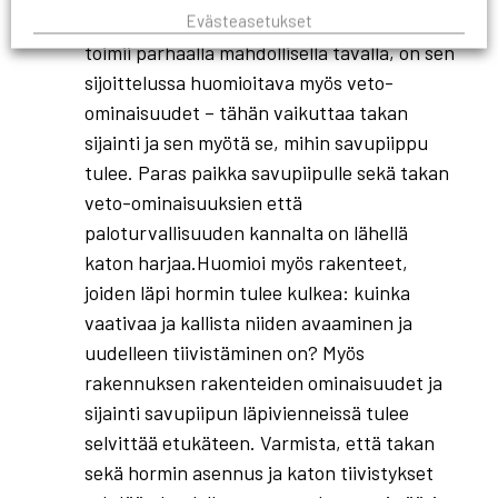
veto-ominaisuuksiin
Jotta kevyttakkasi
Evästeasetukset
toimii parhaalla mahdollisella tavalla, on sen
sijoittelussa huomioitava myös veto-
ominaisuudet – tähän vaikuttaa takan
sijainti ja sen myötä se, mihin savupiippu
tulee. Paras paikka savupiipulle sekä takan
veto-ominaisuuksien että
paloturvallisuuden kannalta on lähellä
katon harjaa.Huomioi myös rakenteet,
joiden läpi hormin tulee kulkea: kuinka
vaativaa ja kallista niiden avaaminen ja
uudelleen tiivistäminen on? Myös
rakennuksen rakenteiden ominaisuudet ja
sijainti savupiipun läpivienneissä tulee
selvittää etukäteen. Varmista, että takan
sekä hormin asennus ja katon tiivistykset