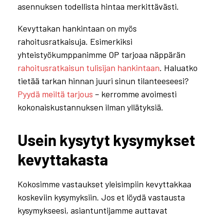
asennuksen todellista hintaa merkittävästi.
Kevyttakan hankintaan on myös
rahoitusratkaisuja. Esimerkiksi
yhteistyökumppanimme OP tarjoaa näppärän
rahoitusratkaisun tulisijan hankintaan
. Haluatko
tietää tarkan hinnan juuri sinun tilanteeseesi?
Pyydä meiltä tarjous
– kerromme avoimesti
kokonaiskustannuksen ilman yllätyksiä.
Usein kysytyt kysymykset
kevyttakasta
Kokosimme vastaukset yleisimpiin kevyttakkaa
koskeviin kysymyksiin. Jos et löydä vastausta
kysymykseesi, asiantuntijamme auttavat