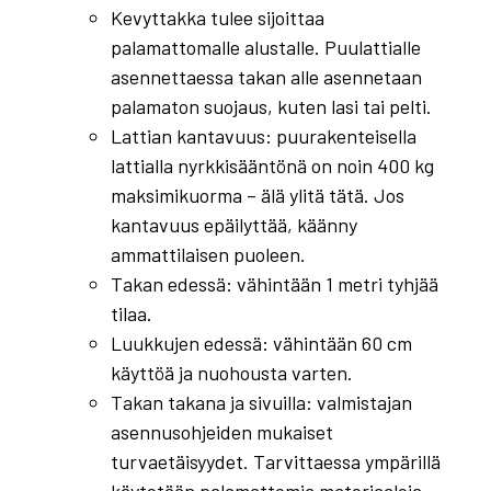
Kevyttakka tulee sijoittaa
palamattomalle alustalle. Puulattialle
asennettaessa takan alle asennetaan
palamaton suojaus, kuten lasi tai pelti.
Lattian kantavuus: puurakenteisella
lattialla nyrkkisääntönä on noin 400 kg
maksimikuorma – älä ylitä tätä. Jos
kantavuus epäilyttää, käänny
ammattilaisen puoleen.
Takan edessä: vähintään 1 metri tyhjää
tilaa.
Luukkujen edessä: vähintään 60 cm
käyttöä ja nuohousta varten.
Takan takana ja sivuilla: valmistajan
asennusohjeiden mukaiset
turvaetäisyydet. Tarvittaessa ympärillä
käytetään palamattomia materiaaleja