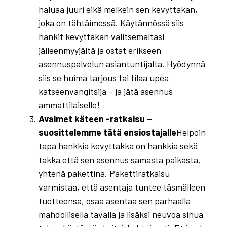
haluaa juuri eikä melkein sen kevyttakan,
Kevyttakan osto-opas
joka on tähtäimessä. Käytännössä siis
hankit kevyttakan valitsemaltasi
jälleenmyyjältä ja ostat erikseen
asennuspalvelun asiantuntijalta. Hyödynnä
siis se huima tarjous tai tilaa upea
katseenvangitsija – ja jätä asennus
ammattilaiselle!
Avaimet käteen -ratkaisu –
suosittelemme tätä ensiostajalle
Helpoin
tapa hankkia kevyttakka on hankkia sekä
takka että sen asennus samasta paikasta,
yhtenä pakettina. Pakettiratkaisu
varmistaa, että asentaja tuntee täsmälleen
tuotteensa, osaa asentaa sen parhaalla
mahdollisella tavalla ja lisäksi neuvoa sinua