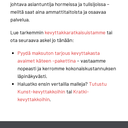
johtava asiantuntija hormeissa ja tulisijoissa –
meiltä saat aina ammattitaitoista ja osaavaa
palvelua.
Lue tarkemmin
kevyttakkaratkaisuistamme
tai
ota seuraava askel jo tänään:
Pyydä maksuton tarjous kevyttakasta
avaimet käteen -pakettina
– vastaamme
nopeasti ja kerromme kokonaiskustannuksen
läpinäkyvästi.
Haluatko ensin vertailla malleja?
Tutustu
Kunst-kevyttakkoihin
tai
Kratki-
kevyttakkoihin
.