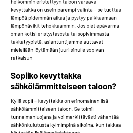
heikommin eristettyyn taloon varaava
kevyttakka on usein parempi valinta – se tuottaa
lämpöä pidemmän aikaa ja pystyy paikkaamaan
lämpöhävikit tehokkaammin. Jos olet epävarma
oman kotisi eristystasosta tai sopivimmasta
takkatyypistä, asiantuntijamme auttavat
mielellään löytämään juuri sinulle sopivan
ratkaisun.
Sopiiko kevyttakka
sähkölämmitteiseen taloon?
Kyllä sopii – kevyttakka on erinomainen lisä
sähkölämmitteiseen taloon. Se toimii
tunnelmanluojana ja voi merkittävästi vähentää
sähkönkulutusta kylmimpinä aikoina, kun takkaa
käytetään lisälämmönlähteenä.