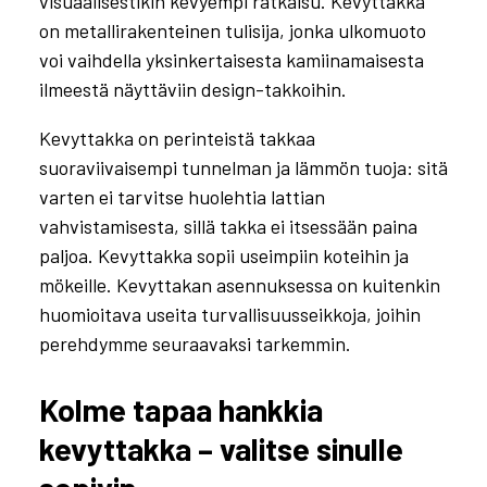
visuaalisestikin kevyempi ratkaisu. Kevyttakka
on metallirakenteinen tulisija, jonka ulkomuoto
voi vaihdella yksinkertaisesta kamiinamaisesta
ilmeestä näyttäviin design-takkoihin.
Kevyttakka on perinteistä takkaa
suoraviivaisempi tunnelman ja lämmön tuoja: sitä
varten ei tarvitse huolehtia lattian
vahvistamisesta, sillä takka ei itsessään paina
paljoa. Kevyttakka sopii useimpiin koteihin ja
mökeille. Kevyttakan asennuksessa on kuitenkin
huomioitava useita turvallisuusseikkoja, joihin
perehdymme seuraavaksi tarkemmin.
Kolme tapaa hankkia
kevyttakka – valitse sinulle