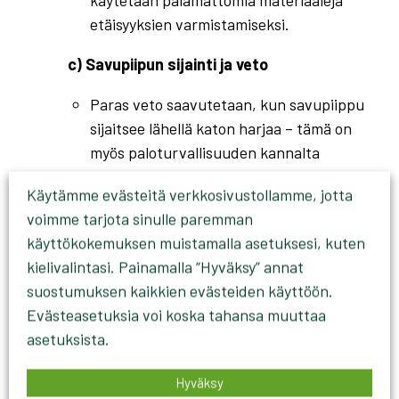
etäisyyksien varmistamiseksi.
c) Savupiipun sijainti ja veto
Paras veto saavutetaan, kun savupiippu
sijaitsee lähellä katon harjaa – tämä on
myös paloturvallisuuden kannalta
suositeltavin sijainti.
Käytämme evästeitä verkkosivustollamme, jotta
Selvitä etukäteen, minkä rakenteiden
voimme tarjota sinulle paremman
läpi hormin tulee kulkea ja kuinka
käyttökokemuksen muistamalla asetuksesi, kuten
vaativaa niiden avaaminen ja uudelleen
kielivalintasi. Painamalla “Hyväksy” annat
tiivistäminen on.
suostumuksen kaikkien evästeiden käyttöön.
Varmista, että hormin asennus ja katon
Evästeasetuksia voi koska tahansa muuttaa
tiivistykset tehdään huolella – vuotava
asetuksista.
katto tai väärin asennettu hormi on
vaarallinen ja kallis yllätys.
Hyväksy
Savupiipun paikka ja sijainnin vaikutus