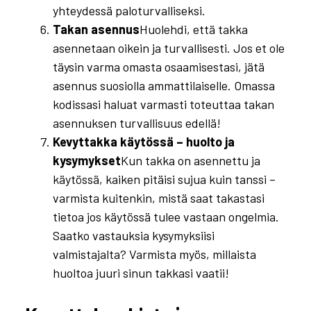
yhteydessä paloturvalliseksi.
Takan asennus
Huolehdi, että takka
asennetaan oikein ja turvallisesti. Jos et ole
täysin varma omasta osaamisestasi, jätä
asennus suosiolla ammattilaiselle. Omassa
kodissasi haluat varmasti toteuttaa takan
asennuksen turvallisuus edellä!
Kevyttakka käytössä – huolto ja
kysymykset
Kun takka on asennettu ja
käytössä, kaiken pitäisi sujua kuin tanssi –
varmista kuitenkin, mistä saat takastasi
tietoa jos käytössä tulee vastaan ongelmia.
Saatko vastauksia kysymyksiisi
valmistajalta? Varmista myös, millaista
huoltoa juuri sinun takkasi vaatii!