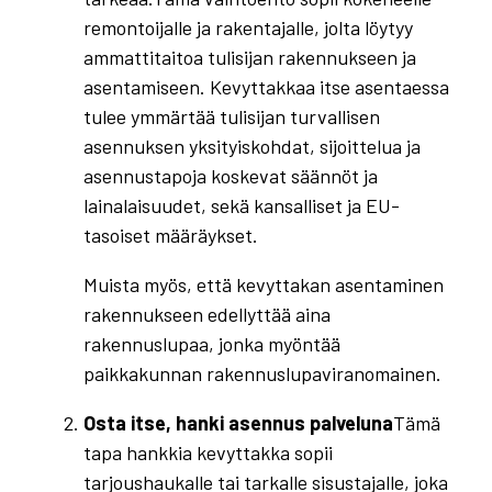
remontoijalle ja rakentajalle, jolta löytyy
ammattitaitoa tulisijan rakennukseen ja
asentamiseen. Kevyttakkaa itse asentaessa
tulee ymmärtää tulisijan turvallisen
asennuksen yksityiskohdat, sijoittelua ja
asennustapoja koskevat säännöt ja
lainalaisuudet, sekä kansalliset ja EU-
tasoiset määräykset.
Muista myös, että kevyttakan asentaminen
rakennukseen edellyttää aina
rakennuslupaa, jonka myöntää
paikkakunnan rakennuslupaviranomainen.
Osta itse, hanki asennus palveluna
Tämä
tapa hankkia kevyttakka sopii
tarjoushaukalle tai tarkalle sisustajalle, joka