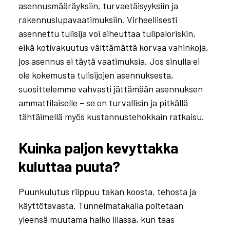
asennusmääräyksiin, turvaetäisyyksiin ja
rakennuslupavaatimuksiin. Virheellisesti
asennettu tulisija voi aiheuttaa tulipaloriskin,
eikä kotivakuutus välttämättä korvaa vahinkoja,
jos asennus ei täytä vaatimuksia. Jos sinulla ei
ole kokemusta tulisijojen asennuksesta,
suosittelemme vahvasti jättämään asennuksen
ammattilaiselle – se on turvallisin ja pitkällä
tähtäimellä myös kustannustehokkain ratkaisu.
Kuinka paljon kevyttakka
kuluttaa puuta?
Puunkulutus riippuu takan koosta, tehosta ja
käyttötavasta. Tunnelmatakalla poltetaan
yleensä muutama halko illassa, kun taas