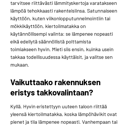
tarvitsee riittävästi lämmityskertoja varatakseen
lämpöä tehokkaasti rakenteisiinsa. Satunnaiseen
käyttöön, kuten viikonlopputunnelmointiin tai
mökkikäyttöön, kiertoilmatakka on
käytännöllisempi valinta: se lämpenee nopeasti
eikä edellytä säännöllistä polttamista
toimiakseen hyvin. Mieti siis ensin, kuinka usein
takkaa todellisuudessa käyttäisit, ja valitse sen
mukaan.
Vaikuttaako rakennuksen
eristys takkovalintaan?
Kyllä. Hyvin eristettyyn uuteen taloon riittää
yleensä kiertoilmatakka, koska lämpöhävikit ovat
pienet ja tila lämpenee nopeasti. Vanhempaan tai