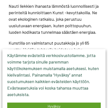
Nauti liekkien ihanasta lämmöstä luonnollisesti ja
perinteitä kunnioittaen Kunst -kevyttakoilla. Ne
ovat ekologinen ratkaisu, joka perustuu
uusiutuvaan energiaan, kuten polttopuuhun,
luoden kodikasta tunnelmaa säästäen energiaa.
Kunstilla on valmistanut puutakkoja jo yli 65
vuotta. Heidän tehtaalla hoidetaan koko
Käytämme evästeitä verkkosivustollamme, jotta
puukiukaan luomis- ja valmistusprosessin alusta
voimme tarjota sinulle paremman
loppuun. Kaikki kevyttakat ovat 100-
käyttökokemuksen muistamalla asetuksesi, kuten
prosenttisesti heidän tekemiä aina idean
kielivalintasi. Painamalla “Hyväksy” annat
suunnittelusta prototyypin kautta sen
suostumuksen kaikkien evästeiden käyttöön.
lopulliseen tuotantoon. Kunstin tehdas on
Evästeasetuksia voi koska tahansa muuttaa
varustettu markkinoiden teknologisesti
asetuksista.
edistyneimmillä koneilla ja kaikki kevyttakat on
valmistettu korkealaatuisista raaka-aineista ja
Hyväksy
niille on tehty erilaisia testejä tehokkuuden