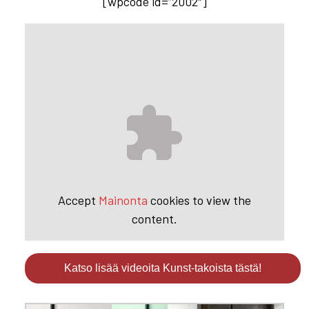
[wpcode id=”2002″]
Accept
Mainonta
cookies to view the
content.
Katso lisää videoita Kunst-takoista tästä!