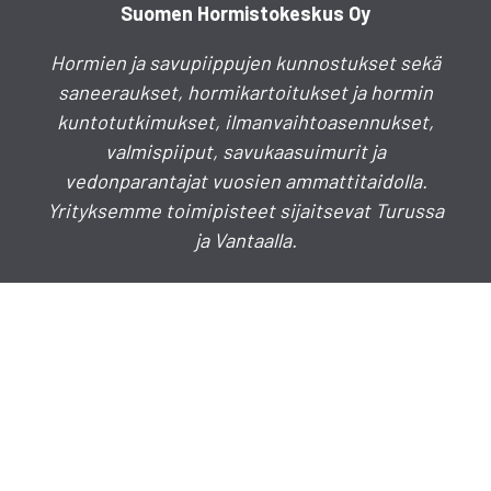
Suomen Hormistokeskus Oy
Hormien ja savupiippujen kunnostukset sekä
saneeraukset, hormikartoitukset ja hormin
kuntotutkimukset, ilmanvaihtoasennukset,
valmispiiput, savukaasuimurit ja
vedonparantajat vuosien ammattitaidolla.
Yrityksemme toimipisteet sijaitsevat Turussa
ja Vantaalla.
Puhelinkeskus
020 730 4030
info(a)hormistokeskus.fi
myynti(a)hormistokeskus.fi
TURKU
Lakimiehenkatu 7 B 3, 20780 Kaarina