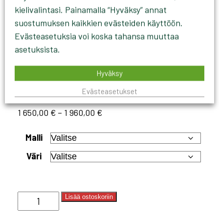
kielivalintasi. Painamalla “Hyväksy” annat
suostumuksen kaikkien evästeiden käyttöön.
Evästeasetuksia voi koska tahansa muuttaa
asetuksista.
INJEKT
Hyväksy
SAVUKAASUIMURI
Evästeasetukset
Hintaluokka:
1 650,00
€
–
1 960,00
€
1
Malli
650,00 €
-
Väri
1
960,00 €
INJEKT
Lisää ostoskoriin
SAVUKAASUIMURI
määrä