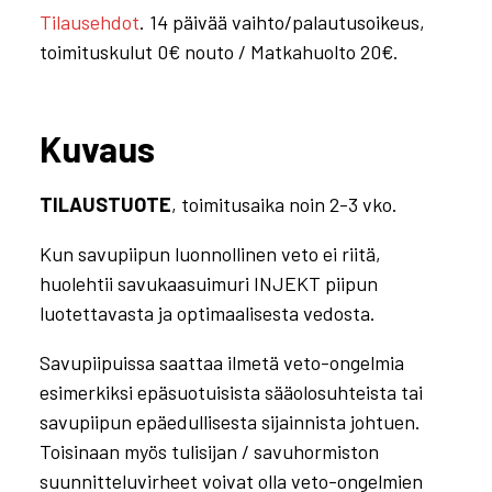
Tilausehdot
. 14 päivää vaihto/palautusoikeus,
toimituskulut 0€ nouto / Matkahuolto 20€.
Kuvaus
TILAUSTUOTE
, toimitusaika noin 2-3 vko.
Kun savupiipun luonnollinen veto ei riitä,
huolehtii savukaasuimuri INJEKT piipun
luotettavasta ja optimaalisesta vedosta.
Savupiipuissa saattaa ilmetä veto-ongelmia
esimerkiksi epäsuotuisista sääolosuhteista tai
savupiipun epäedullisesta sijainnista johtuen.
Toisinaan myös tulisijan / savuhormiston
suunnitteluvirheet voivat olla veto-ongelmien