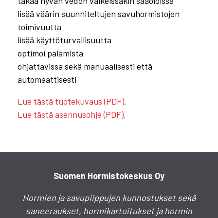
takaa hyvän vedon vaikeissakin sääoloissa
lisää väärin suunniteltujen savuhormistojen
toimivuutta
lisää käyttöturvallisuutta
optimoi palamista
ohjattavissa sekä manuaalisesti että
automaattisesti
Lue tästä tuotekuvaus (PDF).
Lue tästä asennusohje (PDF).
Suomen Hormistokeskus Oy
Hormien ja savupiippujen kunnostukset sekä
saneeraukset, hormikartoitukset ja hormin