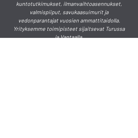
kuntotutkimukset, ilmanvaihtoasennukset,
valmispiiput, savukaasuimurit ja
vedonparantajat vuosien ammattitaidolla.
Yrityksemme toimipisteet sijaitsevat Turussa
ja Vantaalla.
Puhelinkeskus
020 730 4030
info(a)hormistokeskus.fi
myynti(a)hormistokeskus.fi
TURKU
Lakimiehenkatu 7 B 3, 20780 Kaarina
VANTAA
Vantaanpuistontie 31, 01730 VANTAA