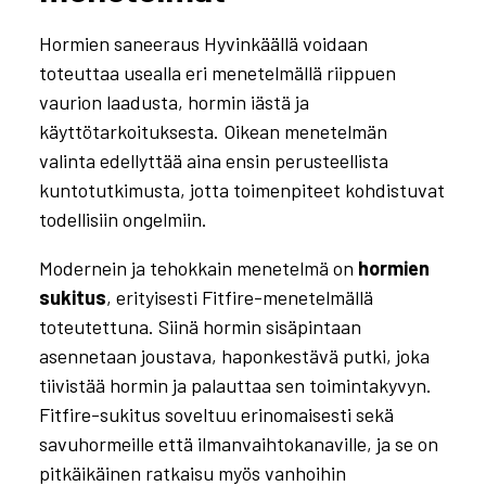
Hormien saneeraus Hyvinkäällä voidaan
toteuttaa usealla eri menetelmällä riippuen
vaurion laadusta, hormin iästä ja
käyttötarkoituksesta. Oikean menetelmän
valinta edellyttää aina ensin perusteellista
kuntotutkimusta, jotta toimenpiteet kohdistuvat
todellisiin ongelmiin.
Modernein ja tehokkain menetelmä on
hormien
sukitus
, erityisesti Fitfire-menetelmällä
toteutettuna. Siinä hormin sisäpintaan
asennetaan joustava, haponkestävä putki, joka
tiivistää hormin ja palauttaa sen toimintakyvyn.
Fitfire-sukitus soveltuu erinomaisesti sekä
savuhormeille että ilmanvaihtokanaville, ja se on
pitkäikäinen ratkaisu myös vanhoihin