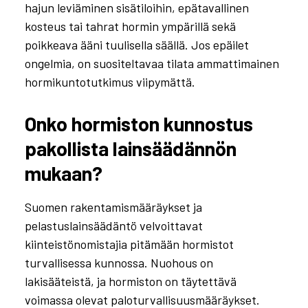
hajun leviäminen sisätiloihin, epätavallinen
kosteus tai tahrat hormin ympärillä sekä
poikkeava ääni tuulisella säällä. Jos epäilet
ongelmia, on suositeltavaa tilata ammattimainen
hormikuntotutkimus viipymättä.
Onko hormiston kunnostus
pakollista lainsäädännön
mukaan?
Suomen rakentamismääräykset ja
pelastuslainsäädäntö velvoittavat
kiinteistönomistajia pitämään hormistot
turvallisessa kunnossa. Nuohous on
lakisääteistä, ja hormiston on täytettävä
voimassa olevat paloturvallisuusmääräykset.