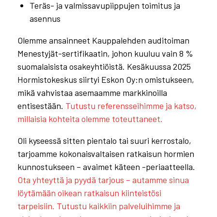
Teräs- ja valmissavupiippujen toimitus ja
asennus
Olemme ansainneet Kauppalehden auditoiman
Menestyjät-sertifikaatin, johon kuuluu vain 8 %
suomalaisista osakeyhtiöistä. Kesäkuussa 2025
Hormistokeskus siirtyi Eskon Oy:n omistukseen,
mikä vahvistaa asemaamme markkinoilla
entisestään.
Tutustu referensseihimme ja katso,
millaisia kohteita olemme toteuttaneet.
Oli kyseessä sitten pientalo tai suuri kerrostalo,
tarjoamme kokonaisvaltaisen ratkaisun hormien
kunnostukseen – avaimet käteen -periaatteella.
Ota yhteyttä ja pyydä tarjous – autamme sinua
löytämään oikean ratkaisun kiinteistösi
tarpeisiin.
Tutustu kaikkiin palveluihimme ja