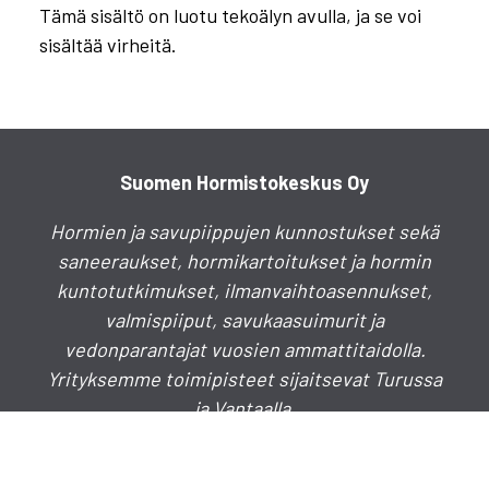
Tämä sisältö on luotu tekoälyn avulla, ja se voi
sisältää virheitä.
Suomen Hormistokeskus Oy
Hormien ja savupiippujen kunnostukset sekä
saneeraukset, hormikartoitukset ja hormin
kuntotutkimukset, ilmanvaihtoasennukset,
valmispiiput, savukaasuimurit ja
vedonparantajat vuosien ammattitaidolla.
Yrityksemme toimipisteet sijaitsevat Turussa
ja Vantaalla.
Puhelinkeskus
020 730 4030
info(a)hormistokeskus.fi