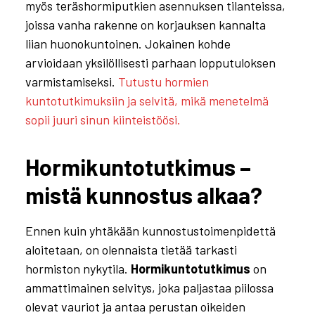
myös teräshormiputkien asennuksen tilanteissa,
joissa vanha rakenne on korjauksen kannalta
liian huonokuntoinen. Jokainen kohde
arvioidaan yksilöllisesti parhaan lopputuloksen
varmistamiseksi.
Tutustu hormien
kuntotutkimuksiin ja selvitä, mikä menetelmä
sopii juuri sinun kiinteistöösi.
Hormikuntotutkimus –
mistä kunnostus alkaa?
Ennen kuin yhtäkään kunnostustoimenpidettä
aloitetaan, on olennaista tietää tarkasti
hormiston nykytila.
Hormikuntotutkimus
on
ammattimainen selvitys, joka paljastaa piilossa
olevat vauriot ja antaa perustan oikeiden