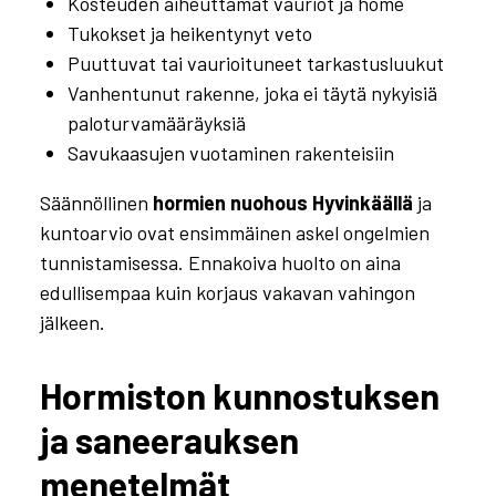
Kosteuden aiheuttamat vauriot ja home
Tukokset ja heikentynyt veto
Puuttuvat tai vaurioituneet tarkastusluukut
Vanhentunut rakenne, joka ei täytä nykyisiä
paloturvamääräyksiä
Savukaasujen vuotaminen rakenteisiin
Säännöllinen
hormien nuohous Hyvinkäällä
ja
kuntoarvio ovat ensimmäinen askel ongelmien
tunnistamisessa. Ennakoiva huolto on aina
edullisempaa kuin korjaus vakavan vahingon
jälkeen.
Hormiston kunnostuksen
ja saneerauksen
menetelmät