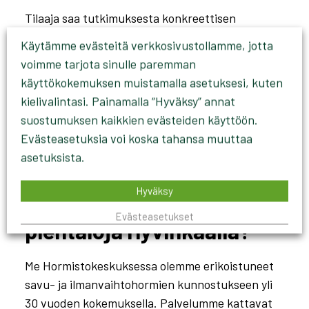
Tilaaja saa tutkimuksesta konkreettisen
hormiraportin
, joka sisältää selkeän kuvauksen
Käytämme evästeitä verkkosivustollamme, jotta
hormiston kunnosta, videotallenteet ja valokuvat
voimme tarjota sinulle paremman
sekä kartat. Tämä dokumentaatio on arvokas
käyttökokemuksen muistamalla asetuksesi, kuten
myös kiinteistön arvon ja vakuutusten kannalta,
kielivalintasi. Painamalla “Hyväksy” annat
ja se helpottaa mahdollisten korjaustöiden
suostumuksen kaikkien evästeiden käyttöön.
kilpailuttamista.
Evästeasetuksia voi koska tahansa muuttaa
asetuksista.
Miten Hormistokeskus
Hyväksy
auttaa taloyhtiöitä ja
Evästeasetukset
pientaloja Hyvinkäällä?
Me Hormistokeskuksessa olemme erikoistuneet
savu- ja ilmanvaihtohormien kunnostukseen yli
30 vuoden kokemuksella. Palvelumme kattavat