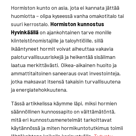
Hormiston kunto on asia, jota ei kannata jättää
huomiotta – olipa kyseessä vanha omakotitalo tai
suuri kerrostalo.
Hormiston kunnostus
Hyvinkäällä
on ajankohtainen tarve monille
kiinteistönomistajille ja taloyhtiöille, sillä
ikääntyneet hormit voivat aiheuttaa vakavia
paloturvallisuusriskejä ja heikentää sisäilman
laatua merkittävästi. Oikea-aikainen huolto ja
ammattitaitoinen saneeraus ovat investointeja,
jotka maksavat itsensä takaisin turvallisuutena
ja energiatehokkuutena.
Tässä artikkelissa käymme läpi, miksi hormien
säännöllinen kunnossapito on välttämätöntä,
mitä eri kunnostusmenetelmät tarkoittavat
käytännössä ja miten hormikuntotutkimus toimii
lähtökohtana kaikelle korjaustyölle.
Tutustu