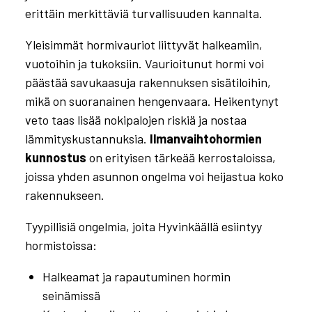
erittäin merkittäviä turvallisuuden kannalta.
Yleisimmät hormivauriot liittyvät halkeamiin,
vuotoihin ja tukoksiin. Vaurioitunut hormi voi
päästää savukaasuja rakennuksen sisätiloihin,
mikä on suoranainen hengenvaara. Heikentynyt
veto taas lisää nokipalojen riskiä ja nostaa
lämmityskustannuksia.
Ilmanvaihtohormien
kunnostus
on erityisen tärkeää kerrostaloissa,
joissa yhden asunnon ongelma voi heijastua koko
rakennukseen.
Tyypillisiä ongelmia, joita Hyvinkäällä esiintyy
hormistoissa:
Hormiston kunnostus ja
Halkeamat ja rapautuminen hormin
saneeraus – Hyvinkää
seinämissä