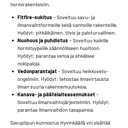
hormirakenteisiin.
Fitfire-sukitus
– Soveltuu savu- ja
ilmanvaihthormeille sekä vanhoille rakenteille.
Hyödyt: pitkäikäinen, tiivis ja paloturvallinen.
Nuohous ja puhdistus
– Soveltuu kaikille
hormityypeille säännölliseen huoltoon.
Hyödyt: parantaa vetoa ja ehkäisee
nokipaloja.
Vedonparantajat
– Soveltuu heikkoveto-
ongelmiin. Hyödyt: tehostaa ilmavirtausta
ilman suuria rakennemuutoksia.
Kanava- ja päätelaiteasennukset
–
Soveltuu ilmanvaihtojärjestelmiin. Hyödyt:
parantaa ilmanvaihdon tasapainoa.
Savupiipun kunnostus Hyvinkäällä voi sisältää