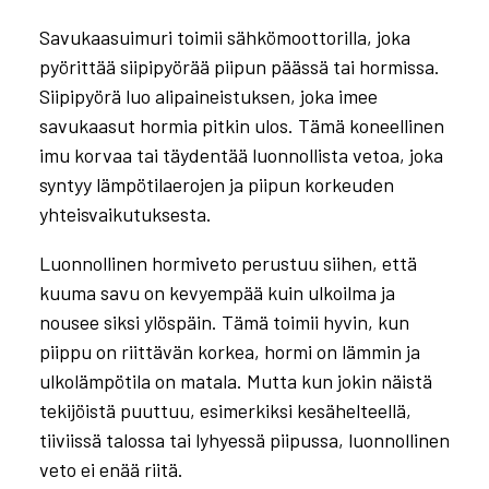
Savukaasuimuri toimii sähkömoottorilla, joka
pyörittää siipipyörää piipun päässä tai hormissa.
Siipipyörä luo alipaineistuksen, joka imee
savukaasut hormia pitkin ulos. Tämä koneellinen
imu korvaa tai täydentää luonnollista vetoa, joka
syntyy lämpötilaerojen ja piipun korkeuden
yhteisvaikutuksesta.
Luonnollinen hormiveto perustuu siihen, että
kuuma savu on kevyempää kuin ulkoilma ja
nousee siksi ylöspäin. Tämä toimii hyvin, kun
piippu on riittävän korkea, hormi on lämmin ja
ulkolämpötila on matala. Mutta kun jokin näistä
tekijöistä puuttuu, esimerkiksi kesähelteellä,
tiiviissä talossa tai lyhyessä piipussa, luonnollinen
veto ei enää riitä.