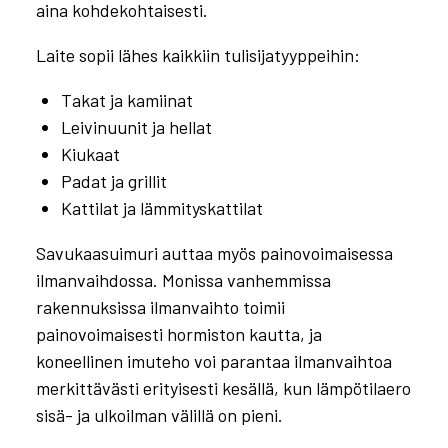
aina kohdekohtaisesti.
Laite sopii lähes kaikkiin tulisijatyyppeihin:
Takat ja kamiinat
Leivinuunit ja hellat
Kiukaat
Padat ja grillit
Kattilat ja lämmityskattilat
Savukaasuimuri auttaa myös painovoimaisessa
ilmanvaihdossa. Monissa vanhemmissa
rakennuksissa ilmanvaihto toimii
painovoimaisesti hormiston kautta, ja
koneellinen imuteho voi parantaa ilmanvaihtoa
merkittävästi erityisesti kesällä, kun lämpötilaero
sisä- ja ulkoilman välillä on pieni.