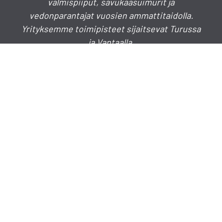
valmispiiput, savukaasuimurit ja
vedonparantajat vuosien ammattitaidolla.
Yrityksemme toimipisteet sijaitsevat Turussa
ja Vantaalla.
Puhelinkeskus
020 730 4030
info(a)hormistokeskus.fi
myynti(a)hormistokeskus.fi
TURKU
Lakimiehenkatu 7 B 3, 20780 Kaarina
VANTAA
Vantaanpuistontie 31, 01730 VANTAA