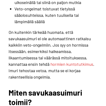
ulkoseinällä tai siinä on paljon mutkia
Veto-ongelmat toistuvat tietyissä
sääolosuhteissa, kuten tuulisella tai
lämpimällä säällä
On kuitenkin tärkeää huomata, että
savukaasuimuri ei ole automaattinen ratkaisu
kaikkiin veto-ongelmiin. Jos syy on hormissa
itsessään, esimerkiksi halkeamissa,
likaantumisessa tai väärässä mitoituksessa,
kannattaa ensin tehdä
hormien kuntotutkimus
.
Imuri tehostaa vetoa, mutta se ei korjaa
rakenteellisia ongelmia.
Miten savukaasuimuri
toimii?