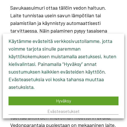
Savukaasuimuri ottaa tällöin vedon haltuun.
Laite tunnistaa usein savun lämpötilan tai
palamistilan ja käynnistyy automaattisesti
tarvittaessa. Näin palaminen pysyy tasaisena
olosuhteista riippumatta, päästöt pysyvät
Käytämme evästeitä verkkosivustollamme, jotta
kurissa ja lämmityskustannukset eivät kasva
voimme tarjota sinulle paremman
huonon palamisen vuoksi.
käyttökokemuksen muistamalla asetuksesi, kuten
kielivalintasi. Painamalla “Hyväksy” annat
Mikä ero on
suostumuksen kaikkien evästeiden käyttöön.
Evästeasetuksia voi koska tahansa muuttaa
savukaasuimurin ja
asetuksista.
vedonparantajan välillä?
Hyväksy
Savukaasuimuri on sähkökäyttöinen laite, joka
Evästeasetukset
tuottaa aktiivisen imuvoiman moottorin avulla.
Vedonparantaja puolestaan on mekaaninen laite,