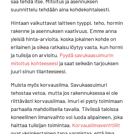
saa tehdä itse. Mitoitus ja asennuksen
suunnittelu tehdään aina kohdekohtaisesti.
Hintaan vaikuttavat laitteen tyyppi, teho, hormin
rakenne ja asennuksen vaativuus. Emme anna
yleisiä hinta-arvioita, koska jokainen kohde on
erilainen ja oikea ratkaisu löytyy vasta, kun hormi
ja tulisija on arvioitu.
Pyydä savukaasuimurin
mitoitus kohteeseesi
ja saat selkeän tarjouksen
juuri sinun tilanteeseesi.
Muista myös korvausilma. Savukaasuimuri
tehostaa vetoa, mutta jos rakennuksessa ei ole
riittävästi korvausilmaa, imuri ei pysty toimimaan
parhaalla mahdollisella tavalla. Tiiviissä taloissa
koneellinen ilmanvaihto voi luoda alipaineen, joka
haittaa tulisijan toimintaa.
Korvausilmaventtiilit
ovat yksinkertainen tapa varmistaa, että ilma