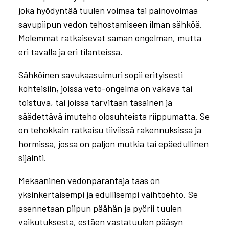
joka hyödyntää tuulen voimaa tai painovoimaa
savupiipun vedon tehostamiseen ilman sähköä.
Molemmat ratkaisevat saman ongelman, mutta
eri tavalla ja eri tilanteissa.
Sähköinen savukaasuimuri sopii erityisesti
kohteisiin, joissa veto-ongelma on vakava tai
toistuva, tai joissa tarvitaan tasainen ja
säädettävä imuteho olosuhteista riippumatta. Se
on tehokkain ratkaisu tiiviissä rakennuksissa ja
hormissa, jossa on paljon mutkia tai epäedullinen
sijainti.
Mekaaninen vedonparantaja taas on
yksinkertaisempi ja edullisempi vaihtoehto. Se
asennetaan piipun päähän ja pyörii tuulen
vaikutuksesta, estäen vastatuulen pääsyn