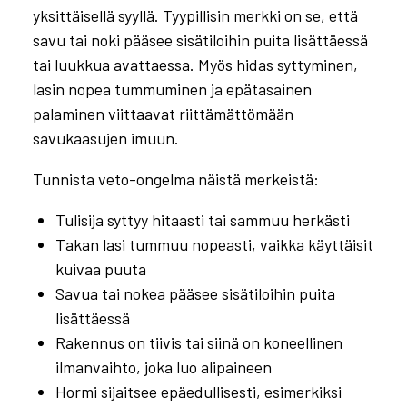
milloin sitä tarvitaan?
yksittäisellä syyllä. Tyypillisin merkki on se, että
savu tai noki pääsee sisätiloihin puita lisättäessä
tai luukkua avattaessa. Myös hidas syttyminen,
lasin nopea tummuminen ja epätasainen
palaminen viittaavat riittämättömään
savukaasujen imuun.
Tunnista veto-ongelma näistä merkeistä:
Tulisija syttyy hitaasti tai sammuu herkästi
Takan lasi tummuu nopeasti, vaikka käyttäisit
kuivaa puuta
Savua tai nokea pääsee sisätiloihin puita
lisättäessä
Rakennus on tiivis tai siinä on koneellinen
ilmanvaihto, joka luo alipaineen
Hormi sijaitsee epäedullisesti, esimerkiksi