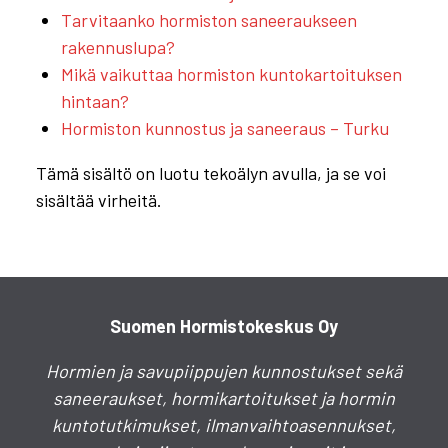
Tarvitaanko hormiston saneeraukseen
rakennuslupa?
Mikä vaikuttaa hormiston kuntokartoituksen
hintaan?
Hormiston kunnostus ja saneeraus – Turku
Tämä sisältö on luotu tekoälyn avulla, ja se voi
sisältää virheitä.
Suomen Hormistokeskus Oy
Hormien ja savupiippujen kunnostukset sekä
saneeraukset, hormikartoitukset ja hormin
kuntotutkimukset, ilmanvaihtoasennukset,