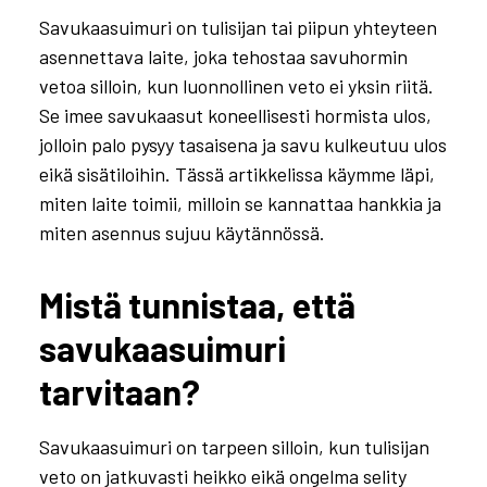
Savukaasuimuri on tulisijan tai piipun yhteyteen
asennettava laite, joka tehostaa savuhormin
vetoa silloin, kun luonnollinen veto ei yksin riitä.
Se imee savukaasut koneellisesti hormista ulos,
jolloin palo pysyy tasaisena ja savu kulkeutuu ulos
eikä sisätiloihin. Tässä artikkelissa käymme läpi,
miten laite toimii, milloin se kannattaa hankkia ja
miten asennus sujuu käytännössä.
Mistä tunnistaa, että
savukaasuimuri
tarvitaan?
Savukaasuimuri on tarpeen silloin, kun tulisijan
Mikä on savukaasuimuri ja
veto on jatkuvasti heikko eikä ongelma selity