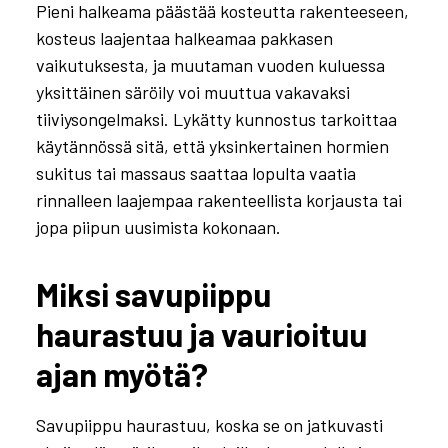
Pieni halkeama päästää kosteutta rakenteeseen,
kosteus laajentaa halkeamaa pakkasen
vaikutuksesta, ja muutaman vuoden kuluessa
yksittäinen säröily voi muuttua vakavaksi
tiiviysongelmaksi. Lykätty kunnostus tarkoittaa
käytännössä sitä, että yksinkertainen hormien
sukitus tai massaus saattaa lopulta vaatia
rinnalleen laajempaa rakenteellista korjausta tai
jopa piipun uusimista kokonaan.
Miksi savupiippu
Milloin savupiippu pitää
haurastuu ja vaurioituu
kunnostaa? 7 merkkiä
ajan myötä?
jotka kertovat
Savupiippu haurastuu, koska se on jatkuvasti