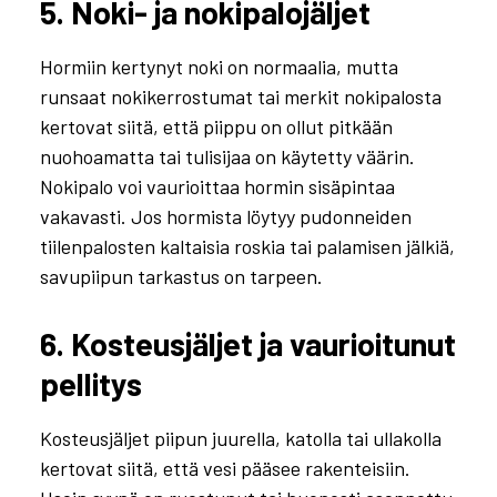
5. Noki- ja nokipalojäljet
Hormiin kertynyt noki on normaalia, mutta
runsaat nokikerrostumat tai merkit nokipalosta
kertovat siitä, että piippu on ollut pitkään
nuohoamatta tai tulisijaa on käytetty väärin.
Nokipalo voi vaurioittaa hormin sisäpintaa
vakavasti. Jos hormista löytyy pudonneiden
tiilenpalosten kaltaisia roskia tai palamisen jälkiä,
savupiipun tarkastus on tarpeen.
6. Kosteusjäljet ja vaurioitunut
pellitys
Kosteusjäljet piipun juurella, katolla tai ullakolla
kertovat siitä, että vesi pääsee rakenteisiin.