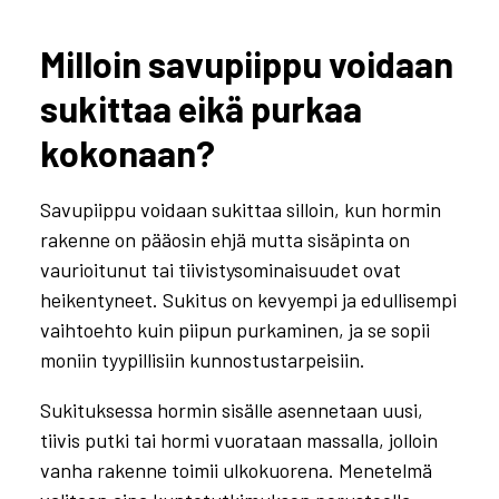
Milloin savupiippu voidaan
sukittaa eikä purkaa
kokonaan?
Savupiippu voidaan sukittaa silloin, kun hormin
rakenne on pääosin ehjä mutta sisäpinta on
vaurioitunut tai tiivistysominaisuudet ovat
heikentyneet. Sukitus on kevyempi ja edullisempi
vaihtoehto kuin piipun purkaminen, ja se sopii
moniin tyypillisiin kunnostustarpeisiin.
Sukituksessa hormin sisälle asennetaan uusi,
tiivis putki tai hormi vuorataan massalla, jolloin
vanha rakenne toimii ulkokuorena. Menetelmä