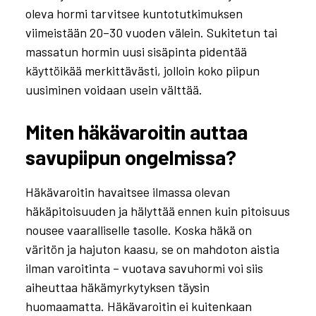
oleva hormi tarvitsee kuntotutkimuksen
viimeistään 20–30 vuoden välein. Sukitetun tai
massatun hormin uusi sisäpinta pidentää
käyttöikää merkittävästi, jolloin koko piipun
uusiminen voidaan usein välttää.
Miten häkävaroitin auttaa
savupiipun ongelmissa?
Häkävaroitin havaitsee ilmassa olevan
häkäpitoisuuden ja hälyttää ennen kuin pitoisuus
nousee vaaralliselle tasolle. Koska häkä on
väritön ja hajuton kaasu, se on mahdoton aistia
ilman varoitinta – vuotava savuhormi voi siis
aiheuttaa häkämyrkytyksen täysin
huomaamatta. Häkävaroitin ei kuitenkaan