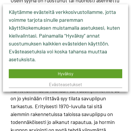
Usein syynä on ruostunut tai huonosti asennettu
pellitys.
Piipunhatut ja piipputasot
suojaavat
Käytämme evästeitä verkkosivustollamme, jotta
piippua sateelta, ja niiden kunto kannattaa
voimme tarjota sinulle paremman
tarkistaa samalla, kun pellitykset käydään läpi.
käyttökokemuksen muistamalla asetuksesi, kuten
Jatkuva kosteus haurastuttaa sekä tiiltä että
kielivalintasi. Painamalla “Hyväksy” annat
laastia nopeasti.
suostumuksen kaikkien evästeiden käyttöön.
Evästeasetuksia voi koska tahansa muuttaa
7. Korkea ikä ja tarkastamaton
asetuksista.
hormi
Hyväksy
Jos savupiippu on iäkäs eikä sille ole tehty
Evästeasetukset
kuntotutkimusta koskaan tai vuosikymmeniin, se
on jo yksinään riittävä syy tilata savupiipun
tarkastus. Erityisesti 1970-luvulla tai sitä
aiemmin rakennetuissa taloissa savupiippu on
todennäköisesti jo alkanut rapautua, ja hormin
kunnon arviointi on syytä tehdä viipymättä.