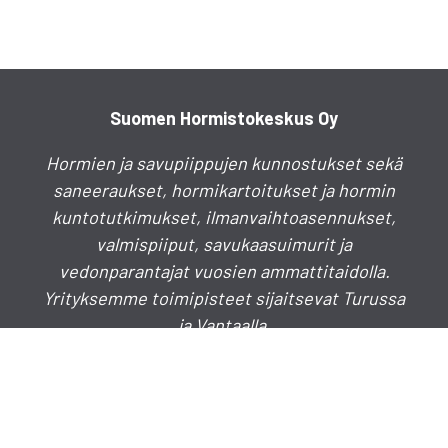
Suomen Hormistokeskus Oy
Hormien ja savupiippujen kunnostukset sekä
saneeraukset, hormikartoitukset ja hormin
kuntotutkimukset, ilmanvaihtoasennukset,
valmispiiput, savukaasuimurit ja
vedonparantajat vuosien ammattitaidolla.
Yrityksemme toimipisteet sijaitsevat Turussa
ja Vantaalla.
Puhelinkeskus
020 730 4030
info(a)hormistokeskus.fi
myynti(a)hormistokeskus.fi