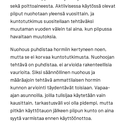
sekä polttoaineesta. Aktiivisessa käytössä olevat
piiput nuohotaan yleensä vuosittain, ja
kuntotutkimus suositellaan tehtäväksi
muutaman vuoden välein tai aina, kun piipussa
havaitaan muutoksia.
Nuohous puhdistaa hormiin kertyneen noen,
mutta se ei korvaa kuntotutkimusta. Nuohoojan
tehtävä on puhdistaa, ei arvioida rakenteellisia
vaurioita. Siksi säännöllinen nuohous ja
määräajoin tehtävä ammattilaisen hormin
kunnon arviointi täydentävät toisiaan. Vapaa-
ajan asunnoilla, joilla tulisijaa käytetään vain
kausittain, tarkastusväli voi olla pidempi, mutta
pitkän käyttötauon jälkeen piipun kunto on aina
syytä varmistaa ennen käyttöönottoa.