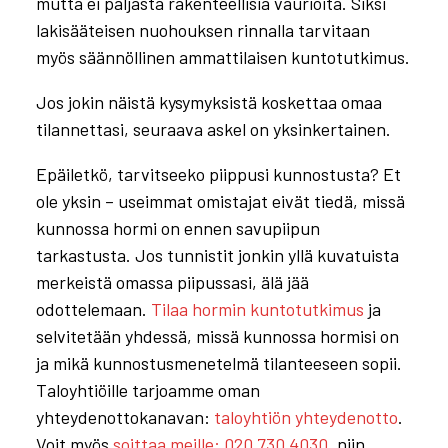
mutta ei paljasta rakenteellisia vaurioita. Siksi
lakisääteisen nuohouksen rinnalla tarvitaan
myös säännöllinen ammattilaisen kuntotutkimus.
Jos jokin näistä kysymyksistä koskettaa omaa
tilannettasi, seuraava askel on yksinkertainen.
Epäiletkö, tarvitseeko piippusi kunnostusta? Et
ole yksin – useimmat omistajat eivät tiedä, missä
kunnossa hormi on ennen savupiipun
tarkastusta. Jos tunnistit jonkin yllä kuvatuista
merkeistä omassa piipussasi, älä jää
odottelemaan.
Tilaa hormin kuntotutkimus
ja
selvitetään yhdessä, missä kunnossa hormisi on
ja mikä kunnostusmenetelmä tilanteeseen sopii.
Taloyhtiöille tarjoamme oman
yhteydenottokanavan:
taloyhtiön yhteydenotto
.
Voit myös
soittaa meille: 020 730 4030
, niin