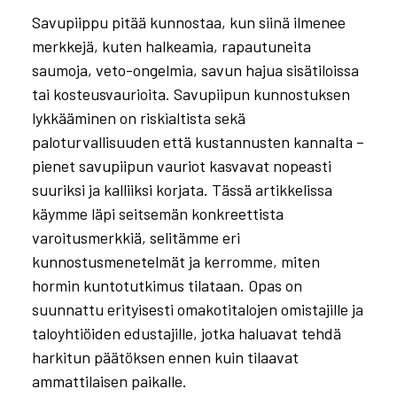
Savupiippu pitää kunnostaa, kun siinä ilmenee
merkkejä, kuten halkeamia, rapautuneita
saumoja, veto-ongelmia, savun hajua sisätiloissa
tai kosteusvaurioita. Savupiipun kunnostuksen
lykkääminen on riskialtista sekä
paloturvallisuuden että kustannusten kannalta –
pienet savupiipun vauriot kasvavat nopeasti
suuriksi ja kalliiksi korjata. Tässä artikkelissa
käymme läpi seitsemän konkreettista
varoitusmerkkiä, selitämme eri
kunnostusmenetelmät ja kerromme, miten
hormin kuntotutkimus tilataan. Opas on
suunnattu erityisesti omakotitalojen omistajille ja
taloyhtiöiden edustajille, jotka haluavat tehdä
harkitun päätöksen ennen kuin tilaavat
ammattilaisen paikalle.