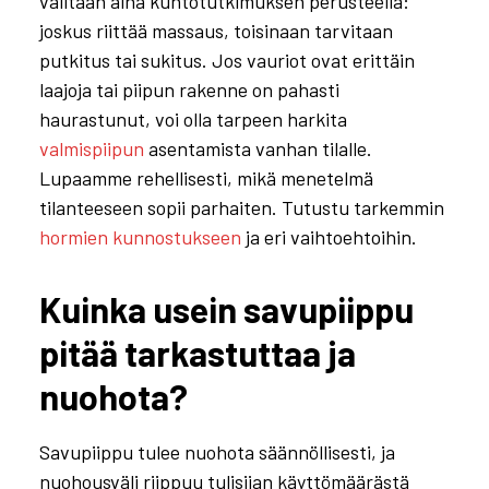
valitaan aina kuntotutkimuksen perusteella:
joskus riittää massaus, toisinaan tarvitaan
putkitus tai sukitus. Jos vauriot ovat erittäin
laajoja tai piipun rakenne on pahasti
haurastunut, voi olla tarpeen harkita
valmispiipun
asentamista vanhan tilalle.
Lupaamme rehellisesti, mikä menetelmä
tilanteeseen sopii parhaiten. Tutustu tarkemmin
hormien kunnostukseen
ja eri vaihtoehtoihin.
Kuinka usein savupiippu
pitää tarkastuttaa ja
nuohota?
Savupiippu tulee nuohota säännöllisesti, ja
nuohousväli riippuu tulisijan käyttömäärästä