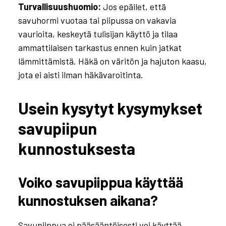
Turvallisuushuomio:
Jos epäilet, että
savuhormi vuotaa tai piipussa on vakavia
vaurioita, keskeytä tulisijan käyttö ja tilaa
ammattilaisen tarkastus ennen kuin jatkat
lämmittämistä. Häkä on väritön ja hajuton kaasu,
jota ei aisti ilman häkävaroitinta.
Usein kysytyt kysymykset
savupiipun
kunnostuksesta
Voiko savupiippua käyttää
kunnostuksen aikana?
Savupiippua ei pääsääntöisesti voi käyttää