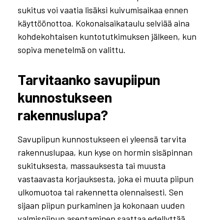
sukitus voi vaatia lisäksi kuivumisaikaa ennen
käyttöönottoa. Kokonaisaikataulu selviää aina
kohdekohtaisen kuntotutkimuksen jälkeen, kun
sopiva menetelmä on valittu.
Tarvitaanko savupiipun
kunnostukseen
rakennuslupa?
Savupiipun kunnostukseen ei yleensä tarvita
rakennuslupaa, kun kyse on hormin sisäpinnan
sukituksesta, massauksesta tai muusta
vastaavasta korjauksesta, joka ei muuta piipun
ulkomuotoa tai rakennetta olennaisesti. Sen
sijaan piipun purkaminen ja kokonaan uuden
valmispiipun asentaminen saattaa edellyttää