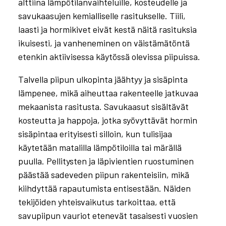
ongelmasta
alttiina lämpötilanvaihteluille, kosteudelle ja
savukaasujen kemialliselle rasitukselle. Tiili,
laasti ja hormikivet eivät kestä näitä rasituksia
ikuisesti, ja vanheneminen on väistämätöntä
etenkin aktiivisessa käytössä olevissa piipuissa.
Talvella piipun ulkopinta jäähtyy ja sisäpinta
lämpenee, mikä aiheuttaa rakenteelle jatkuvaa
mekaanista rasitusta. Savukaasut sisältävät
kosteutta ja happoja, jotka syövyttävät hormin
sisäpintaa erityisesti silloin, kun tulisijaa
käytetään matalilla lämpötiloilla tai märällä
puulla. Pellitysten ja läpivientien ruostuminen
päästää sadeveden piipun rakenteisiin, mikä
kiihdyttää rapautumista entisestään. Näiden
tekijöiden yhteisvaikutus tarkoittaa, että
savupiipun vauriot etenevät tasaisesti vuosien