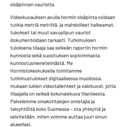
sisäpinnan vaurioita.
Videokuvauksen avulla hormin sisäpinta voidaan
tutkia metriä metriltä, ja mahdolliset halkeamat,
tukokset tai muut savupiipun vauriot
dokumentoidaan tarkasti. Tutkimuksen
tuloksena tilaaja saa selkeän raportin hormin
kunnosta sekä suosituksen sopivimmasta
kunnostusmenetelmästä. Me
Hormistokeskuksella toimitamme
tutkimustulokset digitaalisessa muodossa,
mukaan lukien videotallenteet ja valokuvat, jotta
tilaajalla on selkeä kokonaiskuva tilanteesta.
Palvelemme omakotitalojen omistajia ja
taloyhtiöitä koko Suomessa – ota yhteyttä ja
selvitetään, miten voimme auttaa juuri sinun
alueellasi.