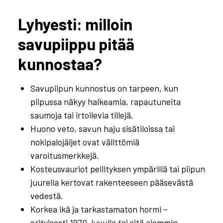
Lyhyesti: milloin
savupiippu pitää
kunnostaa?
Savupiipun kunnostus on tarpeen, kun
piipussa näkyy halkeamia, rapautuneita
saumoja tai irtoilevia tiilejä.
Huono veto, savun haju sisätiloissa tai
nokipalojäljet ovat välittömiä
varoitusmerkkejä.
Kosteusvauriot pellityksen ympärillä tai piipun
juurella kertovat rakenteeseen pääsevästä
vedestä.
Korkea ikä ja tarkastamaton hormi –
erityisesti 1970-luvulla tai sitä aiemmin